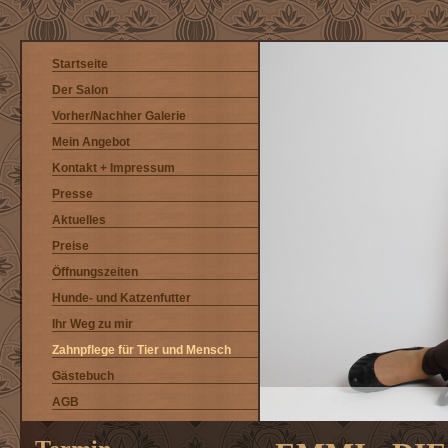
Startseite
Der Salon
Vorher/Nachher Galerie
Mein Angebot
Kontakt + Impressum
Presse
Aktuelles
Preise
Öffnungszeiten
Hunde- und Katzenfutter
Ihr Weg zu mir
Zahnpflege für Tier und Mensch
Gästebuch
AGB