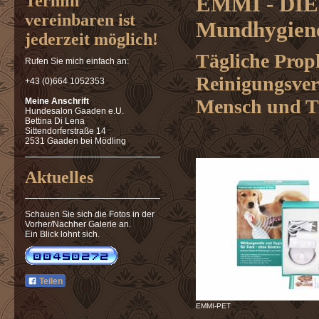
Termin
EMMI - DIE 
vereinbaren ist
Mundhygien
jederzeit möglich!
Tägliche Prop
Rufen Sie mich einfach an:
Reinigungsverf
+43 (0)664 1052353
Mensch und T
Meine Anschrift
Hundesalon Gaaden e.U.
Bettina Di Lena
Sittendorferstraße 14
2531 Gaaden bei Mödling
Aktuelles
Schauen Sie sich die Fotos in der
Vorher/Nachher Galerie an.
Ein Blick lohnt sich.
Teilen
EMMI-PET